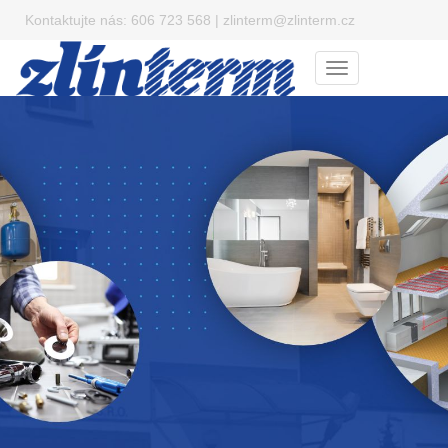
Kontaktujte nás:
606 723 568
|
zlinterm@zlinterm.cz
Menu