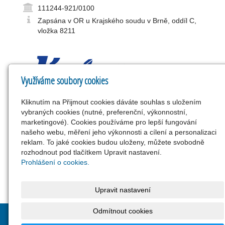
111244-921/0100
Zapsána v OR u Krajského soudu v Brně, oddíl C,
vložka 8211
Využíváme soubory cookies
Kliknutím na Přijmout cookies dáváte souhlas s uložením
Firma Zlínterm, spol. s r.o. vznikla v roce 1992 a má
vybraných cookies (nutné, preferenční, výkonnostní,
dlouholeté zkušenosti v oblasti energetiky a zabývá se
marketingové). Cookies používáme pro lepší fungování
především montáží průmyslových rozvodů (horkovody,
našeho webu, měření jeho výkonnosti a cílení a personalizaci
teplovody, parovody, kondenzáty, požární vodovody,
reklam. To jaké cookies budou uloženy, můžete svobodně
rozvody vzduchu), montáží výměníkových stanic,
rozhodnout pod tlačítkem Upravit nastavení.
kotelen, kogeneračních jednotek, zdravotních instalací,
Prohlášení o cookies.
vytápěním a plynoinstalací.
Upravit nastavení
Odmítnout cookies
© 2025
Zlínterm, spol. s r.o.
|
Nastavení cookies
|
Ochrana
osobních údajů